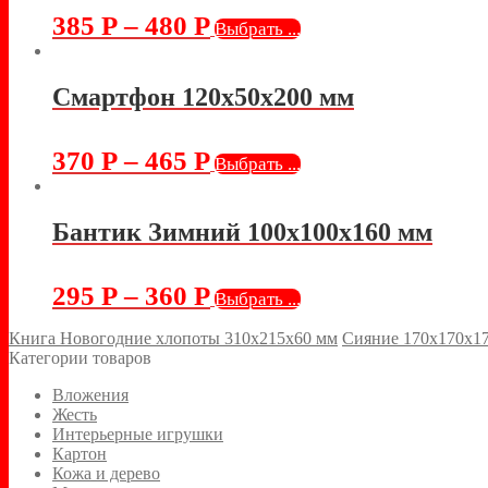
385
Р
–
480
Р
Выбрать ...
Смартфон 120х50х200 мм
370
Р
–
465
Р
Выбрать ...
Бантик Зимний 100х100х160 мм
295
Р
–
360
Р
Выбрать ...
Книга Новогодние хлопоты 310х215х60 мм
Сияние 170х170х1
Категории товаров
Вложения
Жесть
Интерьерные игрушки
Картон
Кожа и дерево