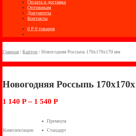
Оплата и доставка
Оптовикам
Документы
Контакты
0
Р
0 товаров
Главная
/
Картон
/
Новогодняя Россыпь 170х170х170 мм
Новогодняя Россыпь 170х170х
1 140
Р
–
1 540
Р
Премиум
Комплектация:
Стандарт