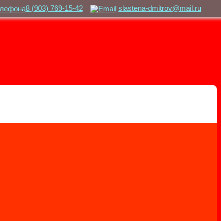
8 (903) 769-15-42
slastena-dmitrov@mail.ru