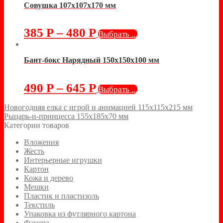
Совушка 107х107х170 мм
385
Р
–
480
Р
Выбрать ...
Бант-бокс Нарядный 150х150х100 мм
490
Р
–
645
Р
Выбрать ...
Новогодняя елка с игрой и анимацией 115х115х215 мм
Рыцарь-и-принцесса 155х185х70 мм
Категории товаров
Вложения
Жесть
Интерьерные игрушки
Картон
Кожа и дерево
Мешки
Пластик и пластизоль
Текстиль
Упаковка из футлярного картона
Фанера