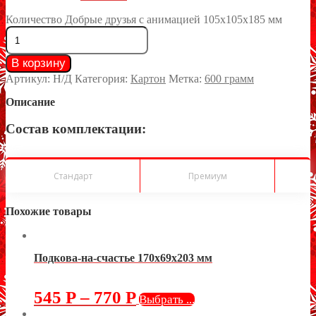
Количество Добрые друзья с анимацией 105х105х185 мм
В корзину
Артикул:
Н/Д
Категория:
Картон
Метка:
600 грамм
Описание
Состав комплектации:
Стандарт
Премиум
Похожие товары
Подкова-на-счастье 170х69х203 мм
545
Р
–
770
Р
Выбрать ...