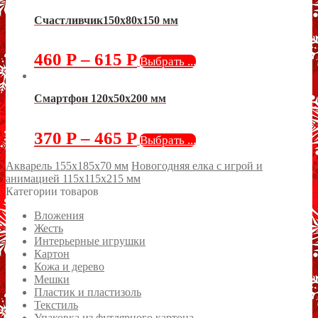
Счастливчик150х80х150 мм
460
Р
–
615
Р
Выбрать ...
Смартфон 120х50х200 мм
370
Р
–
465
Р
Выбрать ...
Акварель 155х185х70 мм
Новогодняя елка с игрой и
анимацией 115х115х215 мм
Категории товаров
Вложения
Жесть
Интерьерные игрушки
Картон
Кожа и дерево
Мешки
Пластик и пластизоль
Текстиль
Упаковка из футлярного картона