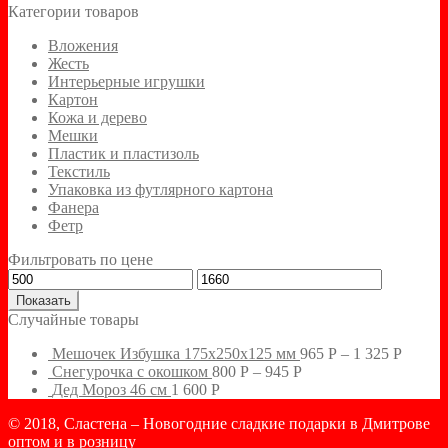
Категории товаров
Вложения
Жесть
Интерьерные игрушки
Картон
Кожа и дерево
Мешки
Пластик и пластизоль
Текстиль
Упаковка из футлярного картона
Фанера
Фетр
Фильтровать по цене
Показать
Случайные товары
Мешочек Избушка 175х250х125 мм
965
Р
–
1 325
Р
Снегурочка с окошком
800
Р
–
945
Р
Дед Мороз 46 см
1 600
Р
© 2018, Сластена – Новогодние сладкие подарки в Дмитрове
оптом и в розницу