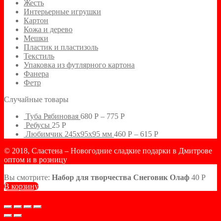
Жесть
Интерьерные игрушки
Картон
Кожа и дерево
Мешки
Пластик и пластизоль
Текстиль
Упаковка из футлярного картона
Фанера
Фетр
Случайные товары
Туба Рябиновая
680
Р
–
775
Р
Ребусы
25
Р
Любимчик 245х95х95 мм
460
Р
–
615
Р
© 2018, Сластена – Новогодние сладкие подарки в Дмитрове
оптом и в розницу
Вы смотрите:
Набор для творчества Снеговик Олаф
40
Р
В корзину