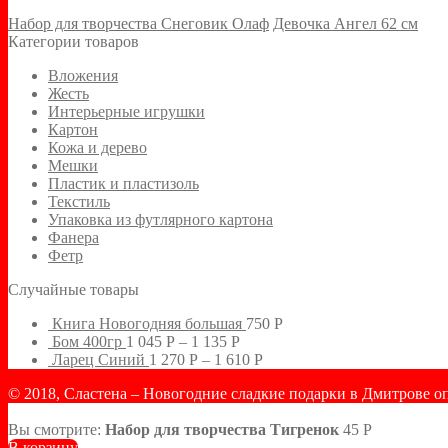
Набор для творчества Снеговик Олаф
Девочка Ангел 62 см
Категории товаров
Вложения
Жесть
Интерьерные игрушки
Картон
Кожа и дерево
Мешки
Пластик и пластизоль
Текстиль
Упаковка из футлярного картона
Фанера
Фетр
Случайные товары
Книга Новогодняя большая
750
Р
Бом 400гр
1 045
Р
–
1 135
Р
Ларец Синий
1 270
Р
–
1 610
Р
© 2018, Сластена – Новогодние сладкие подарки в Дмитрове о
Вы смотрите:
Набор для творчества Тигренок
45
Р
В корзину