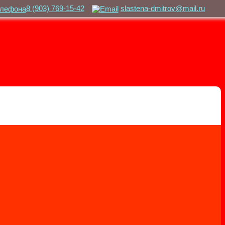
8 (903) 769-15-42
slastena-dmitrov@mail.ru