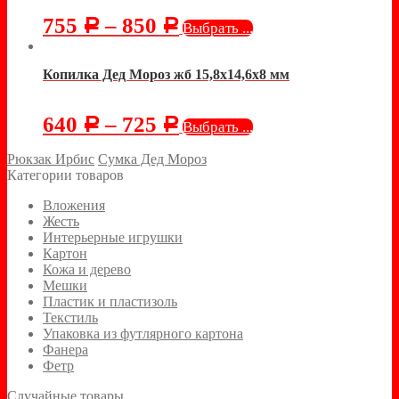
755
–
850
Р
Р
Выбрать ...
Копилка Дед Мороз жб 15,8х14,6х8 мм
640
–
725
Р
Р
Выбрать ...
Рюкзак Ирбис
Сумка Дед Мороз
Категории товаров
Вложения
Жесть
Интерьерные игрушки
Картон
Кожа и дерево
Мешки
Пластик и пластизоль
Текстиль
Упаковка из футлярного картона
Фанера
Фетр
Случайные товары