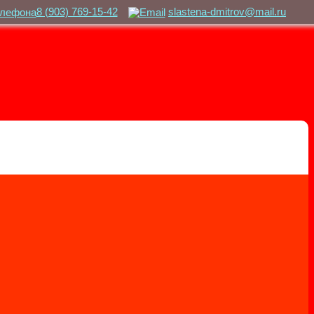
8 (903) 769-15-42
slastena-dmitrov@mail.ru