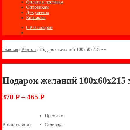
Оплата и доставка
Оптовикам
Документы
Контакты
0
Р
0 товаров
Главная
/
Картон
/
Подарок желаний 100х60х215 мм
Подарок желаний 100х60х215
370
Р
–
465
Р
Премиум
Комплектация:
Стандарт