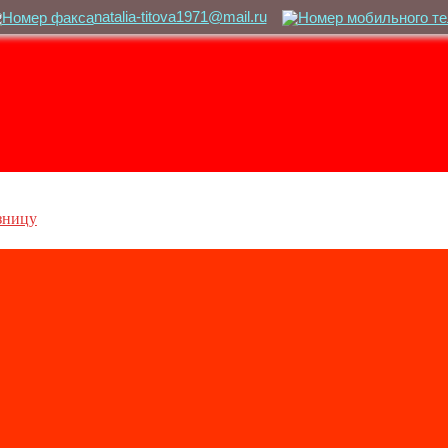
natalia-titova1971@mail.ru