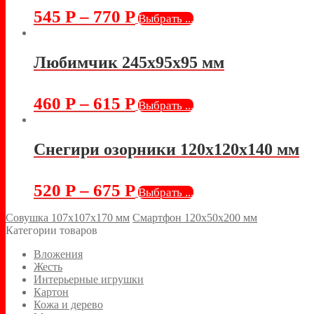
545
Р
–
770
Р
Выбрать ...
Любимчик 245х95х95 мм
460
Р
–
615
Р
Выбрать ...
Снегири озорники 120х120х140 мм
520
Р
–
675
Р
Выбрать ...
Совушка 107х107х170 мм
Смартфон 120х50х200 мм
Категории товаров
Вложения
Жесть
Интерьерные игрушки
Картон
Кожа и дерево