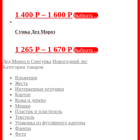
1 400
Р
–
1 600
Р
Выбрать ...
Сумка Дед Мороз
1 265
Р
–
1 670
Р
Выбрать ...
Дед Мороз и Снегурка
Новогодний лес
Категории товаров
Вложения
Жесть
Интерьерные игрушки
Картон
Кожа и дерево
Мешки
Пластик и пластизоль
Текстиль
Упаковка из футлярного картона
Фанера
Фетр