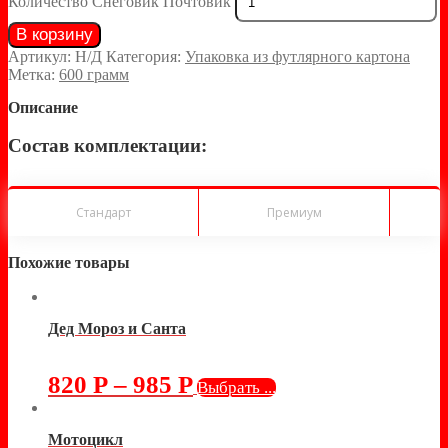
Количество Снеговик Почтовик
В корзину
Артикул:
Н/Д
Категория:
Упаковка из футлярного картона
Метка:
600 грамм
Описание
Состав комплектации:
Стандарт
Премиум
Похожие товары
Дед Мороз и Санта
820
Р
–
985
Р
Выбрать ...
Мотоцикл