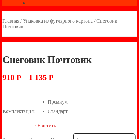
Главная
/
Упаковка из футлярного картона
/
Снеговик
Почтовик
Снеговик Почтовик
910
Р
–
1 135
Р
Премиум
Комплектация:
Стандарт
Очистить