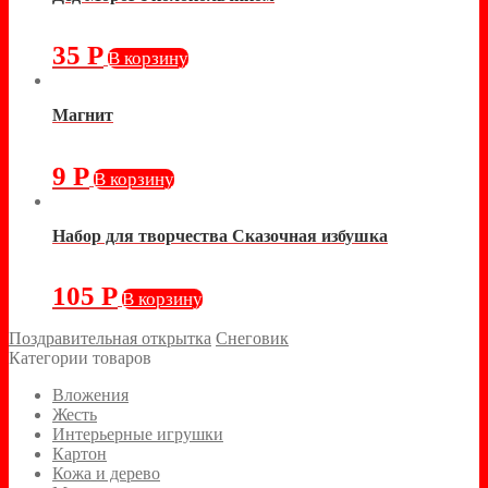
35
Р
В корзину
Магнит
9
Р
В корзину
Набор для творчества Сказочная избушка
105
Р
В корзину
Поздравительная открытка
Снеговик
Категории товаров
Вложения
Жесть
Интерьерные игрушки
Картон
Кожа и дерево