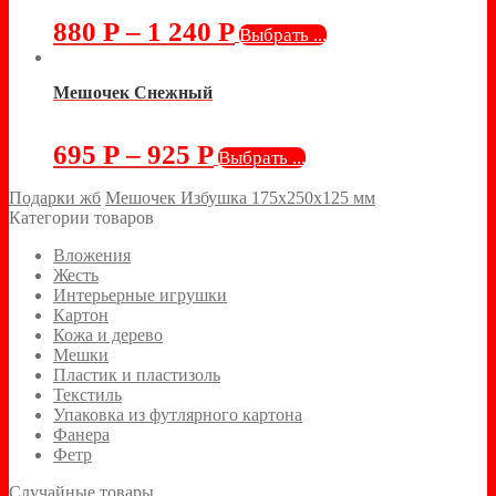
880
Р
–
1 240
Р
Выбрать ...
Мешочек Снежный
695
Р
–
925
Р
Выбрать ...
Подарки жб
Мешочек Избушка 175х250х125 мм
Категории товаров
Вложения
Жесть
Интерьерные игрушки
Картон
Кожа и дерево
Мешки
Пластик и пластизоль
Текстиль
Упаковка из футлярного картона
Фанера
Фетр
Случайные товары