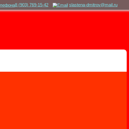
8 (903) 769-15-42
slastena-dmitrov@mail.ru