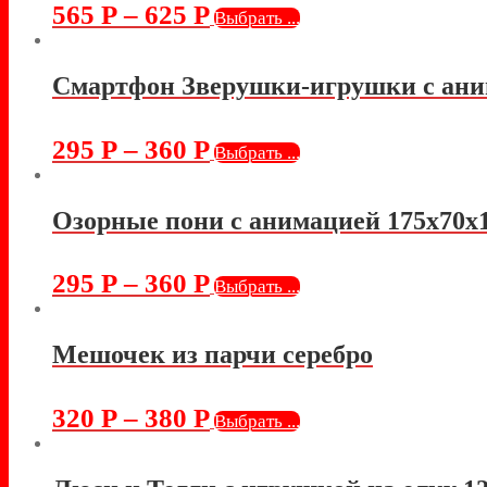
565
Р
–
625
Р
Выбрать ...
Смартфон Зверушки-игрушки с ани
295
Р
–
360
Р
Выбрать ...
Озорные пони с анимацией 175х70х
295
Р
–
360
Р
Выбрать ...
Мешочек из парчи серебро
320
Р
–
380
Р
Выбрать ...