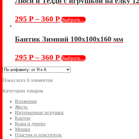
Люси и Тедди с игрушкой на елку 1
295
Р
–
360
Р
Выбрать ...
Бантик Зимний 100х100х160 мм
295
Р
–
360
Р
Выбрать ...
Показ всех 6 элементов
Категории товаров
Вложения
Жесть
Интерьерные игрушки
Картон
Кожа и дерево
Мешки
Пластик и пластизоль