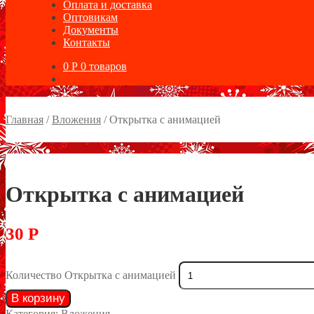
Оплата и доставка
Оптовикам
Документы
Контакты
0
Р
0 товаров
Главная
/
Вложения
/
Открытка с анимацией
Открытка с анимацией
30
Р
Количество Открытка с анимацией
В корзину
Категория:
Вложения