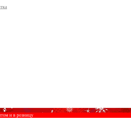
ытка
птом и в розницу