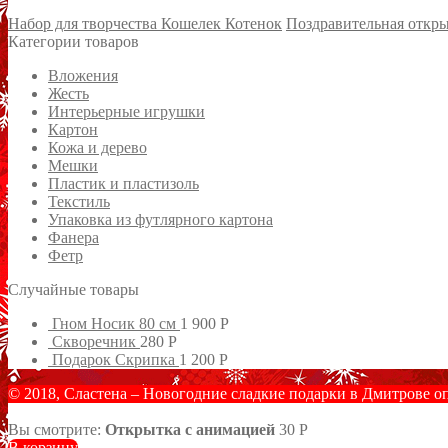
Набор для творчества Кошелек Котенок
Поздравительная откр
Категории товаров
Вложения
Жесть
Интерьерные игрушки
Картон
Кожа и дерево
Мешки
Пластик и пластизоль
Текстиль
Упаковка из футлярного картона
Фанера
Фетр
Случайные товары
Гном Носик 80 см
1 900
Р
Скворечник
280
Р
Подарок Скрипка
1 200
Р
© 2018, Сластена – Новогодние сладкие подарки в Дмитрове о
Вы смотрите:
Открытка с анимацией
30
Р
В корзину