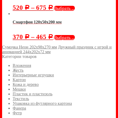
520
–
675
Р
Р
Выбрать ...
Смартфон 120х50х200 мм
370
–
465
Р
Р
Выбрать ...
Сумочка Неон 202х98х270 мм
Дружный праздник с игрой и
анимацией 244х202х72 мм
Категории товаров
Вложения
Жесть
Интерьерные игрушки
Картон
Кожа и дерево
Мешки
Пластик и пластизоль
Текстиль
Упаковка из футлярного картона
Фанера
Фетр