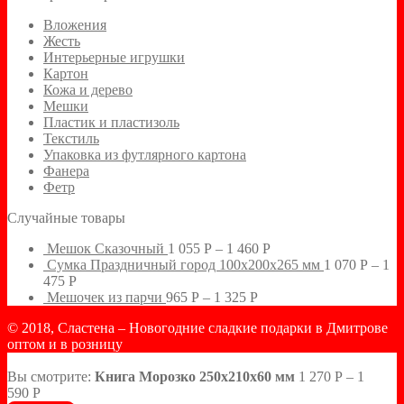
Вложения
Жесть
Интерьерные игрушки
Картон
Кожа и дерево
Мешки
Пластик и пластизоль
Текстиль
Упаковка из футлярного картона
Фанера
Фетр
Случайные товары
Мешок Сказочный
1 055
Р
–
1 460
Р
Сумка Праздничный город 100х200х265 мм
1 070
Р
–
1
475
Р
Мешочек из парчи
965
Р
–
1 325
Р
© 2018, Сластена – Новогодние сладкие подарки в Дмитрове
оптом и в розницу
Вы смотрите:
Книга Морозко 250х210х60 мм
1 270
Р
–
1
590
Р