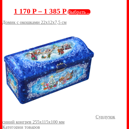
1 170
Р
–
1 385
Р
Выбрать ...
Домик с окошками 22х12х7,5 см
Сундучок
синий конгрев 255х115х100 мм
Категории товаров