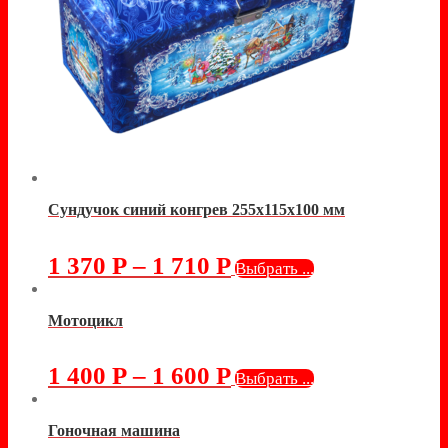
Сундучок синий конгрев 255х115х100 мм
1 370
Р
–
1 710
Р
Выбрать ...
Мотоцикл
1 400
Р
–
1 600
Р
Выбрать ...
Гоночная машина