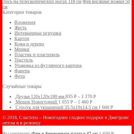
Лось на телескопических ногах 118 см
Фея висящие ножки 50
см
Категории товаров
Вложения
Жесть
Интерьерные игрушки
Картон
Кожа и дерево
Мешки
Пластик и пластизоль
Текстиль
Упаковка из футлярного картона
Фанера
Фетр
Случайные товары
Друзья 120х120х180 мм
835
Р
–
1 170
Р
Мешок Новогодний
1 055
Р
–
1 460
Р
Сундук для украшений 35,5х19х14,5 см
1 660
Р
© 2018, Сластена – Новогодние сладкие подарки в Дмитрове
оптом и в розницу
Вы смотрите:
Фея в бирюзовом платье 47 см
1 650
Р