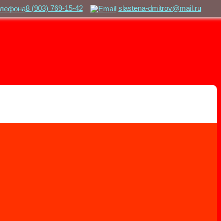
8 (903) 769-15-42
slastena-dmitrov@mail.ru