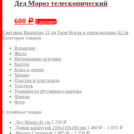
Дед Мороз телескопический
600
Р
В корзину
Снеговик Валентин 31 см
Гном Носик в сером колпаке 42 см
Категории товаров
Вложения
Жесть
Интерьерные игрушки
Картон
Кожа и дерево
Мешки
Пластик и пластизоль
Текстиль
Упаковка из футлярного картона
Фанера
Фетр
Случайные товары
Дед Мороз 41 см
1 250
Р
Домик карапузов 210х210х100 мм
1 460
–
1 835
Р
Р
Мишка Северный
1 885
–
2 250
Р
Р