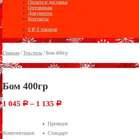
Оплата и доставка
Оптовикам
Документы
Контакты
0
0 товаров
Р
Главная
/
Текстиль
/
Бом 400гр
Бом 400гр
1 045
–
1 135
Р
Р
Премиум
Комплектация:
Стандарт