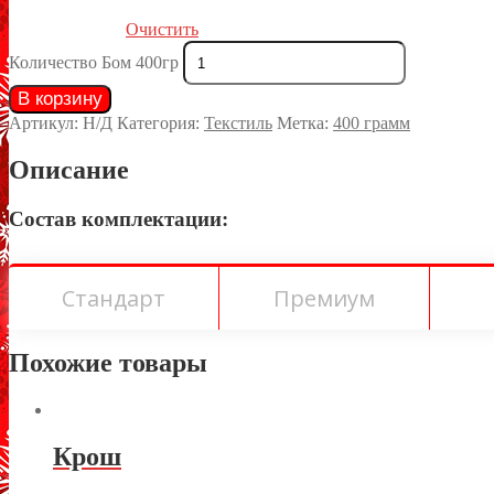
Очистить
Количество Бом 400гр
В корзину
Артикул:
Н/Д
Категория:
Текстиль
Метка:
400 грамм
Описание
Состав комплектации:
Стандарт
Премиум
Похожие товары
Крош