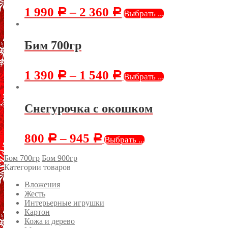
1 990
–
2 360
Р
Р
Выбрать ...
Бим 700гр
1 390
–
1 540
Р
Р
Выбрать ...
Снегурочка с окошком
800
–
945
Р
Р
Выбрать ...
Бом 700гр
Бом 900гр
Категории товаров
Вложения
Жесть
Интерьерные игрушки
Картон
Кожа и дерево