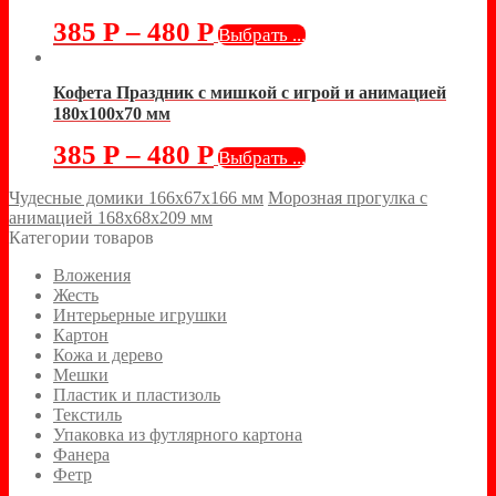
385
Р
–
480
Р
Выбрать ...
Кофета Праздник с мишкой с игрой и анимацией
180х100х70 мм
385
Р
–
480
Р
Выбрать ...
Чудесные домики 166х67х166 мм
Морозная прогулка с
анимацией 168х68х209 мм
Категории товаров
Вложения
Жесть
Интерьерные игрушки
Картон
Кожа и дерево
Мешки
Пластик и пластизоль
Текстиль
Упаковка из футлярного картона
Фанера
Фетр